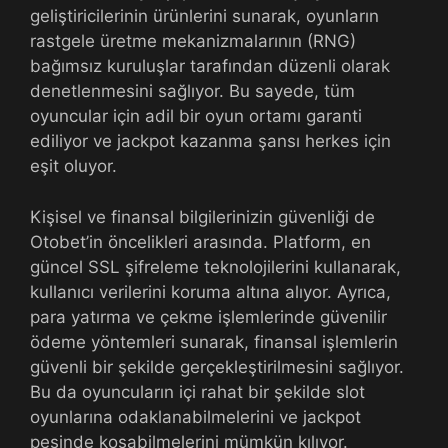
geliştiricilerinin ürünlerini sunarak, oyunların
rastgele üretme mekanizmalarının (RNG)
bağımsız kuruluşlar tarafından düzenli olarak
denetlenmesini sağlıyor. Bu sayede, tüm
oyuncular için adil bir oyun ortamı garanti
ediliyor ve jackpot kazanma şansı herkes için
eşit oluyor.
Kişisel ve finansal bilgilerinizin güvenliği de
Otobet’in öncelikleri arasında. Platform, en
güncel SSL şifreleme teknolojilerini kullanarak,
kullanıcı verilerini koruma altına alıyor. Ayrıca,
para yatırma ve çekme işlemlerinde güvenilir
ödeme yöntemleri sunarak, finansal işlemlerin
güvenli bir şekilde gerçekleştirilmesini sağlıyor.
Bu da oyuncuların içi rahat bir şekilde slot
oyunlarına odaklanabilmelerini ve jackpot
peşinde koşabilmelerini mümkün kılıyor.