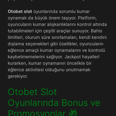
Otobet slot
oyunlarında sorumlu kumar
oynamak da büyük önem taşıyor. Platform,
oyuncuların kumar alışkanlıklarını kontrol altında
tutabilmeleri için çeşitli araçlar sunuyor. Bahis
limitleri, oturum süre sınırlamaları, kendi kendini
dışlama seçenekleri gibi özellikler, oyuncuların
eğlence amaçlı kumar oynamalarını ve kontrolü
kaybetmemelerini sağlıyor. Jackpot hayalleri
kurarken, kumar oynamanın öncelikle bir
eğlence aktivitesi olduğunu unutmamak
gerekiyor.
Otobet Slot
Oyunlarında Bonus ve
Promosyonlar 🎁