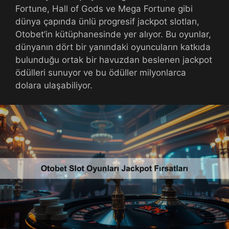
Fortune, Hall of Gods ve Mega Fortune gibi
dünya çapında ünlü progresif jackpot slotları,
Otobet’in kütüphanesinde yer alıyor. Bu oyunlar,
dünyanın dört bir yanındaki oyuncuların katkıda
bulunduğu ortak bir havuzdan beslenen jackpot
ödülleri sunuyor ve bu ödüller milyonlarca
dolara ulaşabiliyor.