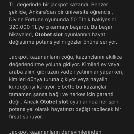
TL değerinde bir jackpot kazandı. Benzer
şekilde, Ankara’dan bir üniversite öğrencisi,
Divine Fortune oyununda 50 TL’lik bakiyesini
320.000 TL’ye çıkarmayı başardı. Bu başarı
hikayeleri,
Otobet slot
oyunlarının hayat
değiştirme potansiyelini gözler önüne seriyor.
Jackpot kazananların çoğu, kazançlarını akıllıca
değerlendirme yoluna gidiyor. Kimileri ev veya
araba alımı gibi uzun vadeli yatırımlar yaparken,
kimileri dünya turuna çıkıyor veya hayalini
kurduğu işi kuruyor. Elbette bu kazançlar
tamamen şansa bağlı ve herkes için garanti
değil. Ancak
Otobet slot
oyunlarında her spin,
potansiyel olarak hayatınızı değiştirebilecek bir
fırsat sunuyor.
Jackpot kazananların deneyimlerinden