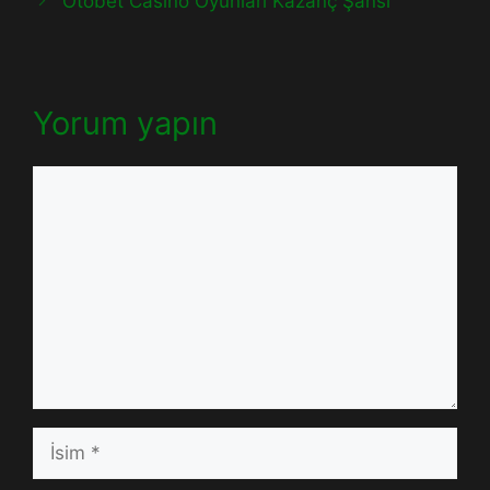
Otobet Casino Oyunları Kazanç Şansı
Yorum yapın
Yorum
İsim