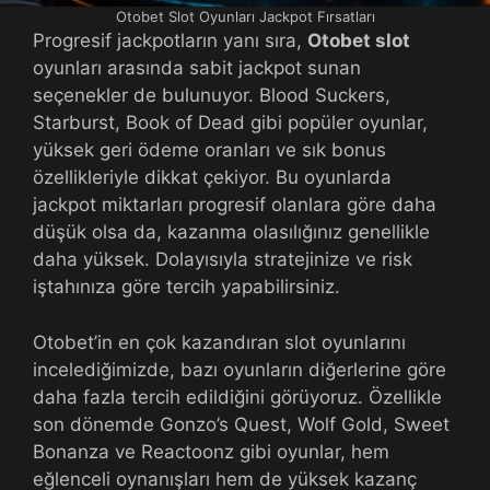
Otobet Slot Oyunları Jackpot Fırsatları
Progresif jackpotların yanı sıra,
Otobet slot
oyunları arasında sabit jackpot sunan
seçenekler de bulunuyor. Blood Suckers,
Starburst, Book of Dead gibi popüler oyunlar,
yüksek geri ödeme oranları ve sık bonus
özellikleriyle dikkat çekiyor. Bu oyunlarda
jackpot miktarları progresif olanlara göre daha
düşük olsa da, kazanma olasılığınız genellikle
daha yüksek. Dolayısıyla stratejinize ve risk
iştahınıza göre tercih yapabilirsiniz.
Otobet’in en çok kazandıran slot oyunlarını
incelediğimizde, bazı oyunların diğerlerine göre
daha fazla tercih edildiğini görüyoruz. Özellikle
son dönemde Gonzo’s Quest, Wolf Gold, Sweet
Bonanza ve Reactoonz gibi oyunlar, hem
eğlenceli oynanışları hem de yüksek kazanç