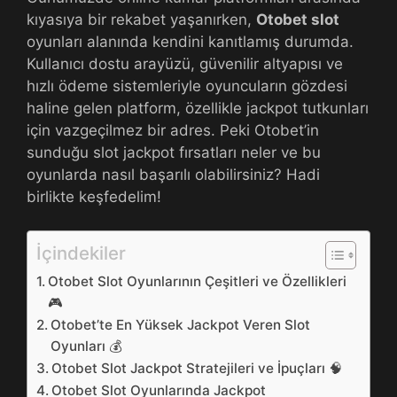
kıyasıya bir rekabet yaşanırken,
Otobet slot
oyunları alanında kendini kanıtlamış durumda.
Kullanıcı dostu arayüzü, güvenilir altyapısı ve
hızlı ödeme sistemleriyle oyuncuların gözdesi
haline gelen platform, özellikle jackpot tutkunları
için vazgeçilmez bir adres. Peki Otobet’in
sunduğu slot jackpot fırsatları neler ve bu
oyunlarda nasıl başarılı olabilirsiniz? Hadi
birlikte keşfedelim!
İçindekiler
Otobet Slot Oyunlarının Çeşitleri ve Özellikleri
🎮
Otobet’te En Yüksek Jackpot Veren Slot
Oyunları 💰
Otobet Slot Jackpot Stratejileri ve İpuçları 🧠
Otobet Slot Oyunlarında Jackpot