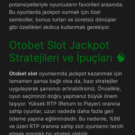
potansiyelleriyle oyuncuların favorileri arasında.
Bu oyunlarda jackpot vurmak için özel
semboller, bonus turları ve ücretsiz dönüşler
gibi özellikleri akıllıca kullanmak gerekiyor.
Otobet Slot Jackpot
Stratejileri ve İpuçları 🧠
Otobet slot
oyunlarında jackpot kazanmak için
tamamen şansa bağlı olsa da, bazı stratejiler
uygulayarak şansınızı artırabilirsiniz. Öncelikle,
oyun seçiminizi doğru yapmanız büyük önem
taşıyor. Yüksek RTP (Return to Player) oranına
sahip oyunlar, uzun vadede daha fazla geri
ödeme yapma eğilimindedir. Bu nedenle, %96
ve üzeri RTP oranına sahip slot oyunlarını tercih
etmek mantıklı bir strateji olabilir.