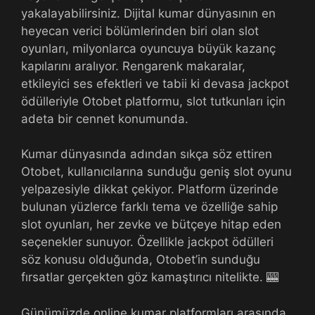
yakalayabilirsiniz. Dijital kumar dünyasının en
heyecan verici bölümlerinden biri olan slot
oyunları, milyonlarca oyuncuya büyük kazanç
kapılarını aralıyor. Rengarenk makaralar,
etkileyici ses efektleri ve tabii ki devasa jackpot
ödülleriyle Otobet platformu, slot tutkunları için
adeta bir cennet konumunda.
Kumar dünyasında adından sıkça söz ettiren
Otobet, kullanıcılarına sunduğu geniş slot oyunu
yelpazesiyle dikkat çekiyor. Platform üzerinde
bulunan yüzlerce farklı tema ve özelliğe sahip
slot oyunları, her zevke ve bütçeye hitap eden
seçenekler sunuyor. Özellikle jackpot ödülleri
söz konusu olduğunda, Otobet’in sunduğu
fırsatlar gerçekten göz kamaştırıcı nitelikte. 🎰
Günümüzde online kumar platformları arasında