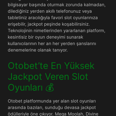
bilgisayar başında oturmak zorunda kalmadan,
dilediğiniz yerden akıllı telefonunuz veya
tabletiniz aracılığıyla favori slot oyunlarınıza
erişebilir, jackpot peşinde koşabilirsiniz.
Teknolojinin nimetlerinden yararlanan platform,
kesintisiz bir oyun deneyimi sunarak
kullanıcılarının her an her yerden şanslarını
denemelerine olanak tanıyor.
Otobet’te En Yüksek
Jackpot Veren Slot
Oyunları 💰
Otobet platformunda yer alan slot oyunları
arasında bazıları, sunduğu devasa jackpot
ödülleriyle öne çıkıyor. Mega Moolah, Divine