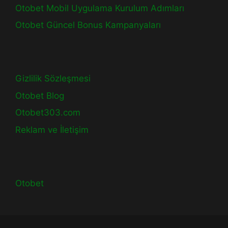
Otobet Mobil Uygulama Kurulum Adımları
Otobet Güncel Bonus Kampanyaları
Gizlilik Sözleşmesi
Otobet Blog
Otobet303.com
Reklam ve İletişim
Otobet