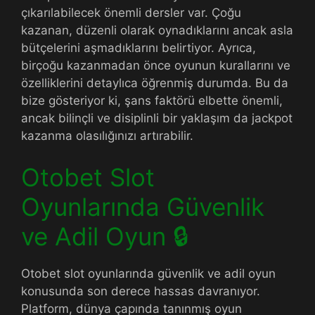
çıkarılabilecek önemli dersler var. Çoğu
kazanan, düzenli olarak oynadıklarını ancak asla
bütçelerini aşmadıklarını belirtiyor. Ayrıca,
birçoğu kazanmadan önce oyunun kurallarını ve
özelliklerini detaylıca öğrenmiş durumda. Bu da
bize gösteriyor ki, şans faktörü elbette önemli,
ancak bilinçli ve disiplinli bir yaklaşım da jackpot
kazanma olasılığınızı artırabilir.
Otobet Slot
Oyunlarında Güvenlik
ve Adil Oyun 🔒
Otobet slot oyunlarında güvenlik ve adil oyun
konusunda son derece hassas davranıyor.
Platform, dünya çapında tanınmış oyun