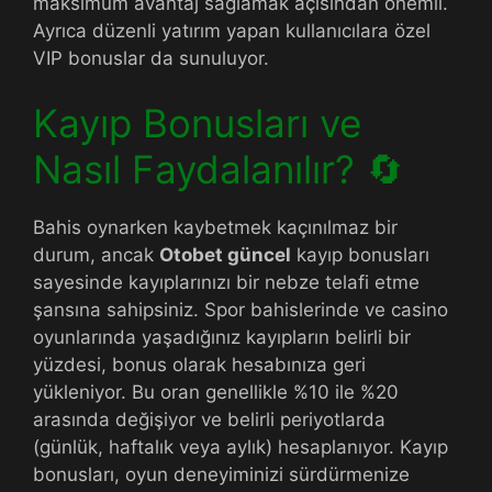
maksimum avantaj sağlamak açısından önemli.
Ayrıca düzenli yatırım yapan kullanıcılara özel
VIP bonuslar da sunuluyor.
Kayıp Bonusları ve
Nasıl Faydalanılır? 🔄
Bahis oynarken kaybetmek kaçınılmaz bir
durum, ancak
Otobet güncel
kayıp bonusları
sayesinde kayıplarınızı bir nebze telafi etme
şansına sahipsiniz. Spor bahislerinde ve casino
oyunlarında yaşadığınız kayıpların belirli bir
yüzdesi, bonus olarak hesabınıza geri
yükleniyor. Bu oran genellikle %10 ile %20
arasında değişiyor ve belirli periyotlarda
(günlük, haftalık veya aylık) hesaplanıyor. Kayıp
bonusları, oyun deneyiminizi sürdürmenize