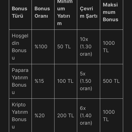
Minim
Maksi
Bonus
Bonus
um
Çevri
mum
Türü
Oranı
Yatırı
m Şartı
Bonus
m
Hoşgel
10x
din
1000
%100
50 TL
(1.30
Bonus
TL
oran)
u
Papara
5x
Yatırım
%15
100 TL
(1.50
500 TL
Bonus
oran)
u
Kripto
6x
Yatırım
1000
%20
200 TL
(1.40
Bonus
TL
oran)
u