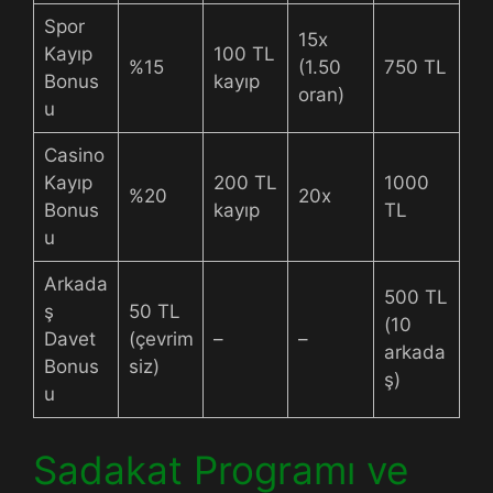
Spor
15x
Kayıp
100 TL
%15
(1.50
750 TL
Bonus
kayıp
oran)
u
Casino
Kayıp
200 TL
1000
%20
20x
Bonus
kayıp
TL
u
Arkada
500 TL
ş
50 TL
(10
Davet
(çevrim
–
–
arkada
Bonus
siz)
ş)
u
Sadakat Programı ve