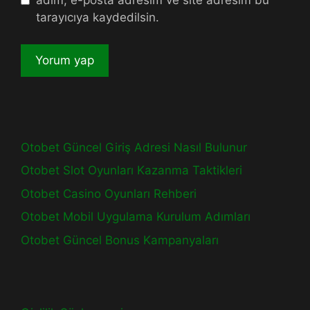
adım, e-posta adresim ve site adresim bu
tarayıcıya kaydedilsin.
Otobet Güncel Giriş Adresi Nasıl Bulunur
Otobet Slot Oyunları Kazanma Taktikleri
Otobet Casino Oyunları Rehberi
Otobet Mobil Uygulama Kurulum Adımları
Otobet Güncel Bonus Kampanyaları