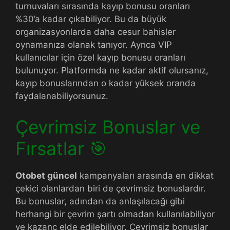
turnuvaları sırasında kayıp bonusu oranları
%30’a kadar çıkabiliyor. Bu da büyük
organizasyonlarda daha cesur bahisler
oynamanıza olanak tanıyor. Ayrıca VIP
kullanıcılar için özel kayıp bonusu oranları
bulunuyor. Platformda ne kadar aktif olursanız,
kayıp bonuslarından o kadar yüksek oranda
faydalanabiliyorsunuz.
Çevrimsiz Bonuslar ve
Fırsatlar 🎯
Otobet güncel
kampanyaları arasında en dikkat
çekici olanlardan biri de çevrimsiz bonuslardır.
Bu bonuslar, adından da anlaşılacağı gibi
herhangi bir çevrim şartı olmadan kullanılabiliyor
ve kazanç elde edilebiliyor. Çevrimsiz bonuslar