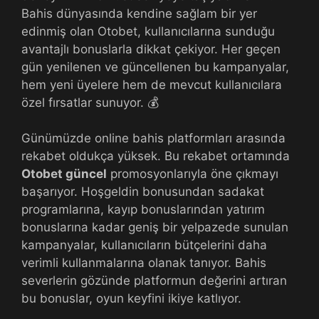
Bahis dünyasında kendine sağlam bir yer
edinmiş olan Otobet, kullanıcılarına sunduğu
avantajlı bonuslarla dikkat çekiyor. Her geçen
gün yenilenen ve güncellenen bu kampanyalar,
hem yeni üyelere hem de mevcut kullanıcılara
özel fırsatlar sunuyor. 💰
Günümüzde online bahis platformları arasında
rekabet oldukça yüksek. Bu rekabet ortamında
Otobet güncel
promosyonlarıyla öne çıkmayı
başarıyor. Hoşgeldin bonusundan sadakat
programlarına, kayıp bonuslarından yatırım
bonuslarına kadar geniş bir yelpazede sunulan
kampanyalar, kullanıcıların bütçelerini daha
verimli kullanmalarına olanak tanıyor. Bahis
severlerin gözünde platformun değerini artıran
bu bonuslar, oyun keyfini ikiye katlıyor.