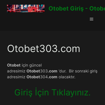
İçeriğe
Otobet Giriş - Otob
atla
Menü
Otobet303.com
Otobet
için güncel
adresimiz
Otobet
303
.com
‘dur. Bir sonraki giriş
adresimiz
Otobet
304
.com
olacaktır.
Giriş İçin Tıklayınız.