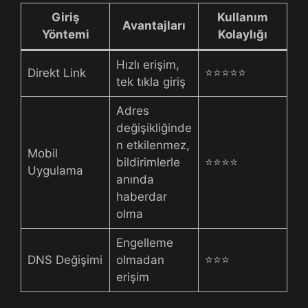
Giriş
Kullanım
Avantajları
Yöntemi
Kolaylığı
Hızlı erişim,
Direkt Link
⭐⭐⭐⭐⭐
tek tıkla giriş
Adres
değişikliğinde
n etkilenmez,
Mobil
bildirimlerle
⭐⭐⭐⭐
Uygulama
anında
haberdar
olma
Engelleme
DNS Değişimi
olmadan
⭐⭐⭐
erişim