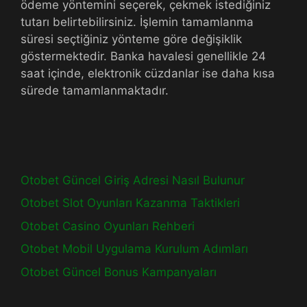
ödeme yöntemini seçerek, çekmek istediğiniz
tutarı belirtebilirsiniz. İşlemin tamamlanma
süresi seçtiğiniz yönteme göre değişiklik
göstermektedir. Banka havalesi genellikle 24
saat içinde, elektronik cüzdanlar ise daha kısa
sürede tamamlanmaktadır.
Otobet Güncel Giriş Adresi Nasıl Bulunur
Otobet Slot Oyunları Kazanma Taktikleri
Otobet Casino Oyunları Rehberi
Otobet Mobil Uygulama Kurulum Adımları
Otobet Güncel Bonus Kampanyaları