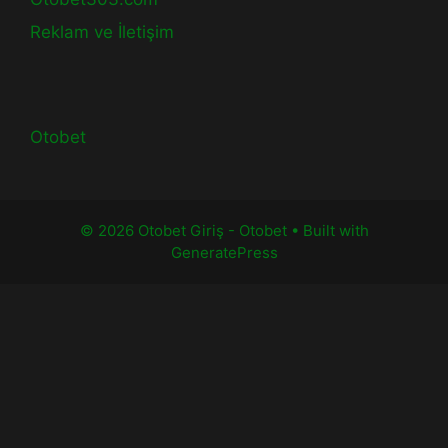
Reklam ve İletişim
Otobet
© 2026 Otobet Giriş - Otobet
• Built with
GeneratePress