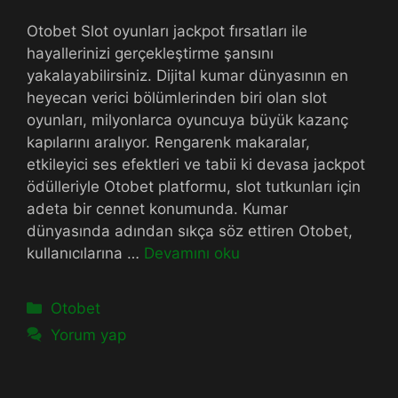
Otobet Slot oyunları jackpot fırsatları ile
hayallerinizi gerçekleştirme şansını
yakalayabilirsiniz. Dijital kumar dünyasının en
heyecan verici bölümlerinden biri olan slot
oyunları, milyonlarca oyuncuya büyük kazanç
kapılarını aralıyor. Rengarenk makaralar,
etkileyici ses efektleri ve tabii ki devasa jackpot
ödülleriyle Otobet platformu, slot tutkunları için
adeta bir cennet konumunda. Kumar
dünyasında adından sıkça söz ettiren Otobet,
kullanıcılarına …
Devamını oku
Kategoriler
Otobet
Yorum yap