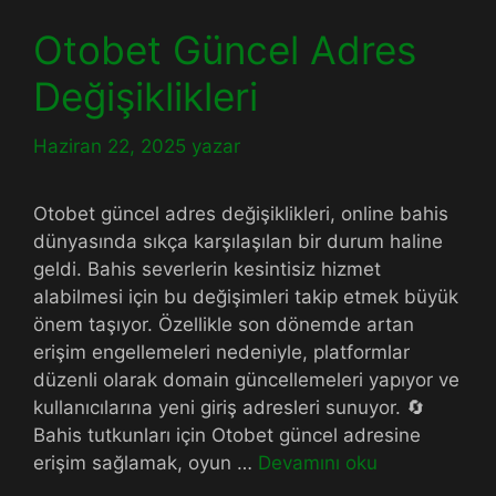
Otobet Güncel Adres
Değişiklikleri
Haziran 22, 2025
yazar
Otobet güncel adres değişiklikleri, online bahis
dünyasında sıkça karşılaşılan bir durum haline
geldi. Bahis severlerin kesintisiz hizmet
alabilmesi için bu değişimleri takip etmek büyük
önem taşıyor. Özellikle son dönemde artan
erişim engellemeleri nedeniyle, platformlar
düzenli olarak domain güncellemeleri yapıyor ve
kullanıcılarına yeni giriş adresleri sunuyor. 🔄
Bahis tutkunları için Otobet güncel adresine
erişim sağlamak, oyun …
Devamını oku