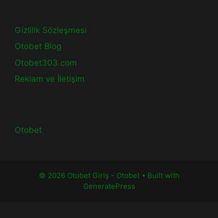
Gizlilik Sözleşmesi
Otobet Blog
Otobet303.com
Reklam ve İletişim
Otobet
© 2026 Otobet Giriş - Otobet
• Built with
GeneratePress