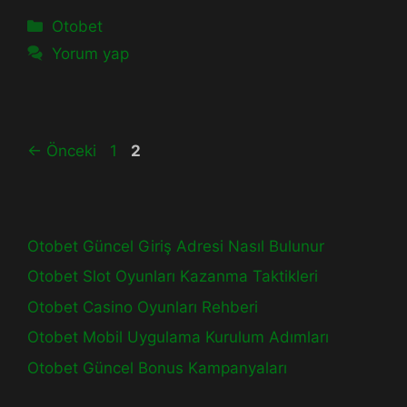
Kategoriler
Otobet
Yorum yap
Sayfa
Sayfa
←
Önceki
1
2
Otobet Güncel Giriş Adresi Nasıl Bulunur
Otobet Slot Oyunları Kazanma Taktikleri
Otobet Casino Oyunları Rehberi
Otobet Mobil Uygulama Kurulum Adımları
Otobet Güncel Bonus Kampanyaları