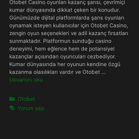
Otobet Casino oyunları kazanç şansı, çevrimiçi
kumar dünyasında dikkat çeken bir konudur.
Günümüzde dijital platformlarda şans oyunları
oynamak isteyen kullanıcılar için Otobet Casino,
zengin oyun seçenekleri ve adil kazanç fırsatları
sunmaktadır. Platformun sunduğu casino
deneyimi, hem eğlence hem de potansiyel
kazançlar açısından oyuncuları cezbediyor.
Kumar dünyasında her oyunun kendine özgü
kazanma olasılıkları vardır ve Otobet …
Devamını oku
Kategoriler
Otobet
Yorum yap