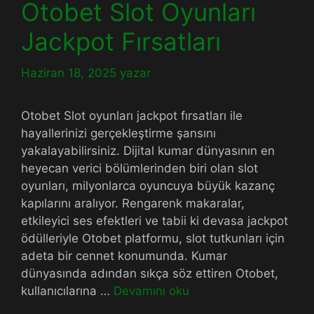
Otobet Slot Oyunları
Jackpot Fırsatları
Haziran 18, 2025
yazar
Otobet Slot oyunları jackpot fırsatları ile
hayallerinizi gerçekleştirme şansını
yakalayabilirsiniz. Dijital kumar dünyasının en
heyecan verici bölümlerinden biri olan slot
oyunları, milyonlarca oyuncuya büyük kazanç
kapılarını aralıyor. Rengarenk makaralar,
etkileyici ses efektleri ve tabii ki devasa jackpot
ödülleriyle Otobet platformu, slot tutkunları için
adeta bir cennet konumunda. Kumar
dünyasında adından sıkça söz ettiren Otobet,
kullanıcılarına …
Devamını oku